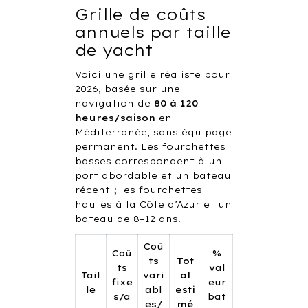
Grille de coûts
annuels par taille
de yacht
Voici une grille réaliste pour
2026, basée sur une
navigation de
80 à 120
heures/saison
en
Méditerranée, sans équipage
permanent. Les fourchettes
basses correspondent à un
port abordable et un bateau
récent ; les fourchettes
hautes à la Côte d’Azur et un
bateau de 8–12 ans.
Coû
Coû
%
ts
Tot
ts
val
Tail
vari
al
fixe
eur
le
abl
esti
s/a
bat
es/
mé