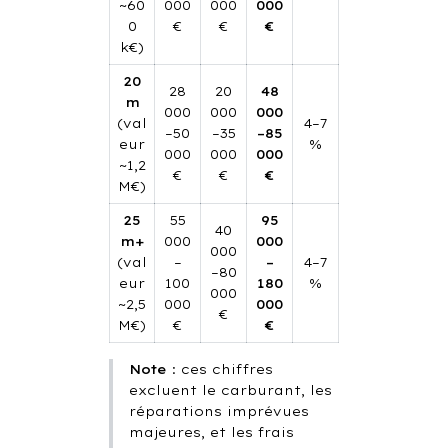
~60
000
000
000
0
€
€
€
k€)
20
28
20
48
m
000
000
000
(val
4–7
–50
–35
–85
eur
%
000
000
000
~1,2
€
€
€
M€)
25
55
95
40
m+
000
000
000
(val
–
–
4–7
–80
eur
100
180
%
000
~2,5
000
000
€
M€)
€
€
Note
: ces chiffres
excluent le carburant, les
réparations imprévues
majeures, et les frais